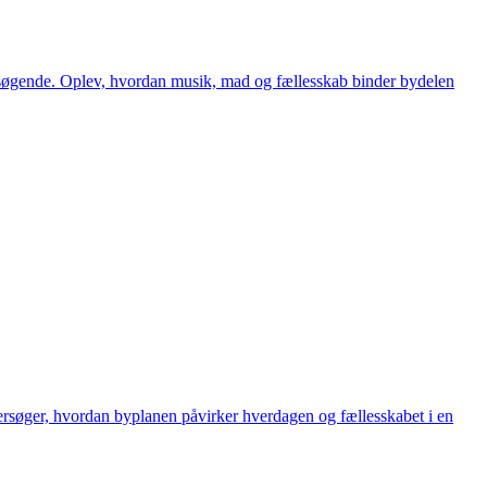
besøgende. Oplev, hvordan musik, mad og fællesskab binder bydelen
ndersøger, hvordan byplanen påvirker hverdagen og fællesskabet i en