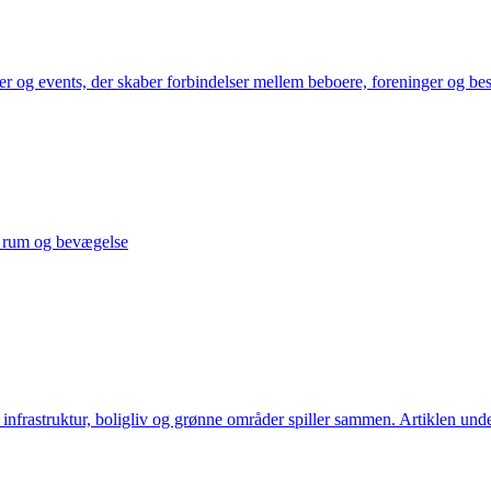
ler og events, der skaber forbindelser mellem beboere, foreninger og 
, rum og bevægelse
or infrastruktur, boligliv og grønne områder spiller sammen. Artiklen u