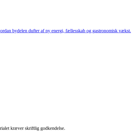
, hvordan bydelen dufter af ny energi, fællesskab og gastronomisk vækst.
ialet kræver skriftlig godkendelse.