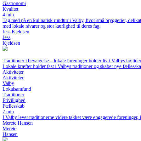
Gastronomi
Kvalitet
4 min
Tag med på en kulinarisk rundtur i Valby, hvor små bryggerier, delika
med lokale råvarer og stor kærlighed til deres fag.
Jess Kjeldsen
Jess
Kjeldsen
Traditioner i bevægelse – lokale foreninger holder liv i Valbys højtide
Lokale kræfter holder fast i Valbys traditioner og skaber nye fællessk
Aktiviteter
Aktiviteter
Valby
Lokalsamfund
Traditioner
Frivillighed
Fællesskab
7 min
I Valby lever traditionerne videre takket være engagerede foreninger, 
Merete Hansen
Merete
Hansen