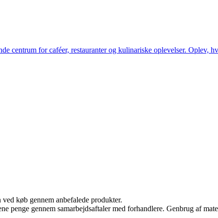
serende centrum for caféer, restauranter og kulinariske oplevelser. Oplev
n ved køb gennem anbefalede produkter.
tjene penge gennem samarbejdsaftaler med forhandlere. Genbrug af mater