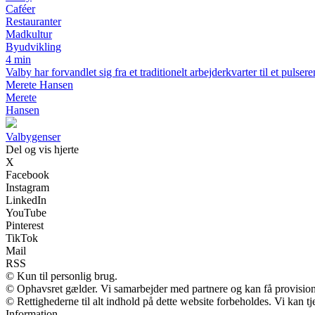
Caféer
Restauranter
Madkultur
Byudvikling
4 min
Valby har forvandlet sig fra et traditionelt arbejderkvarter til et pul
Merete Hansen
Merete
Hansen
Valbygenser
Del og vis hjerte
X
Facebook
Instagram
LinkedIn
YouTube
Pinterest
TikTok
Mail
RSS
© Kun til personlig brug.
© Ophavsret gælder. Vi samarbejder med partnere og kan få provisio
© Rettighederne til alt indhold på dette website forbeholdes. Vi kan 
Information