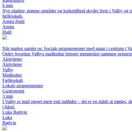
København
6 min
Nye pladser, grønne områder og kulturtilbud skyder frem i Valby og 
fællesskab.
Amira Hald
Amira
Hald
Når maden samler os: Sociale arrangementer med smag i centrum i V
Oplev hvordan Valbys madkultur bringer mennesker sammen gennem
Aktiviteter
Aktiviteter
Valby
Madkultur
Fællesskab
Lokale arrangementer
Gastronomi
3 min
I Valby er mad meget mere end måltider – det er en måde at mødes, d
i hånd.
Luka Rødvig
Luka
Rødvig