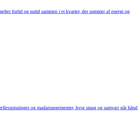
lter fortid og nutid sammen i et kvarter, der summer af energi og
, fællesspisninger og madarrangementer, hvor smag og samvær går hånd