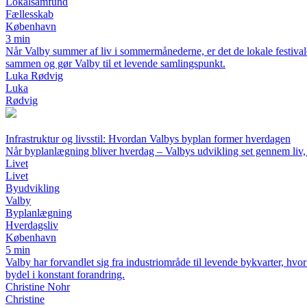
Lokalsamfund
Fællesskab
København
3 min
Når Valby summer af liv i sommermånederne, er det de lokale festiva
sammen og gør Valby til et levende samlingspunkt.
Luka Rødvig
Luka
Rødvig
Infrastruktur og livsstil: Hvordan Valbys byplan former hverdagen
Når byplanlægning bliver hverdag – Valbys udvikling set gennem liv
Livet
Livet
Byudvikling
Valby
Byplanlægning
Hverdagsliv
København
5 min
Valby har forvandlet sig fra industriområde til levende bykvarter, hv
bydel i konstant forandring.
Christine Nohr
Christine