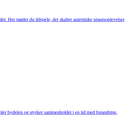
ædet. Her møder du ildsjæle, der skaber autentiske smagsoplevelser
samler bydelen og styrker sammenholdet i en tid med forandring.