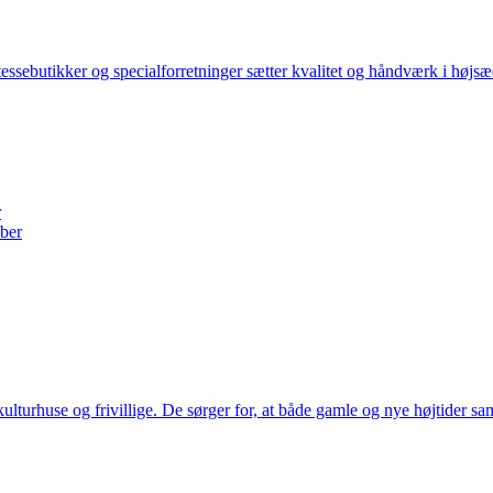
tessebutikker og specialforretninger sætter kvalitet og håndværk i højs
r
aber
kulturhuse og frivillige. De sørger for, at både gamle og nye højtider 