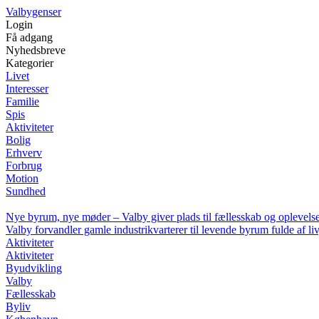
Valbygenser
Login
Få adgang
Nyhedsbreve
Kategorier
Livet
Interesser
Familie
Spis
Aktiviteter
Bolig
Erhverv
Forbrug
Motion
Sundhed
Nye byrum, nye møder – Valby giver plads til fællesskab og oplevels
Valby forvandler gamle industrikvarterer til levende byrum fulde af li
Aktiviteter
Aktiviteter
Byudvikling
Valby
Fællesskab
Byliv