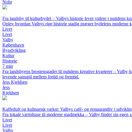
Nohr
Fra landsby til kulturbydel – Valbys historie lever videre i nutidens kul
Oplev hvordan Valbys rige historie stadig præger bydelens moderne ku
Livet
Livet
Valby
København
Byudvikling
Kultur
Historie
7 min
Fra landsbyens brostensgader til nutidens kreative kvarterer – Valby h
levende samspil mellem fortid og fremtid.
Jess Kjeldsen
Jess
Kjeldsen
Kaffeduft og kulinarisk vækst: Valbys café- og restaurantliv i udvikli
Fra lokale værtshuse til moderne madmekka – Valby finder sin egen 
Livet
Livet
Valby