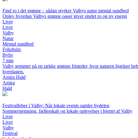
Find ro i det grønne – sådan styrker Valbys natur mental sundhed
Oplev hvordan Valbys grønne oaser giver sindet ro og ny energi
Livet
Livet
Valby
Natur
Mental sundhed
Friluftsliv
Byliv
7 min
Valby gemmer på en række grønne fristeder, hvor naturen hjælper bebo
hverdagen.
Amira Hald
Amira
Hald
Festivalfeber i Valby: Når lokale events samler bydelen
Sommerstemning, fællesskab og lokale oplevelser i hjertet af Valby
Livet
Livet
Valby
Festival