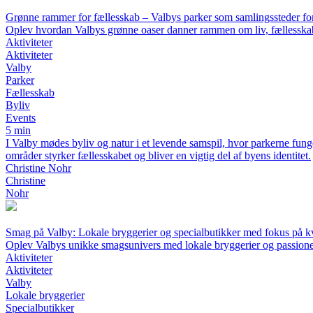
Grønne rammer for fællesskab – Valbys parker som samlingssteder fo
Oplev hvordan Valbys grønne oaser danner rammen om liv, fællesskab
Aktiviteter
Aktiviteter
Valby
Parker
Fællesskab
Byliv
Events
5 min
I Valby mødes byliv og natur i et levende samspil, hvor parkerne fun
områder styrker fællesskabet og bliver en vigtig del af byens identitet.
Christine Nohr
Christine
Nohr
Smag på Valby: Lokale bryggerier og specialbutikker med fokus på kv
Oplev Valbys unikke smagsunivers med lokale bryggerier og passion
Aktiviteter
Aktiviteter
Valby
Lokale bryggerier
Specialbutikker