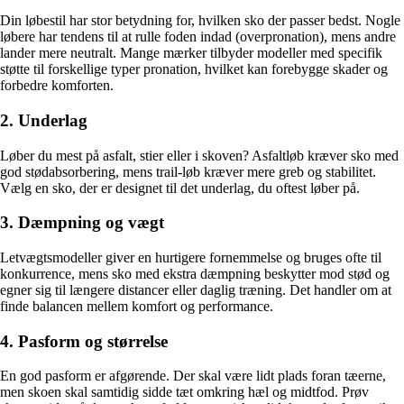
Din løbestil har stor betydning for, hvilken sko der passer bedst. Nogle
løbere har tendens til at rulle foden indad (overpronation), mens andre
lander mere neutralt. Mange mærker tilbyder modeller med specifik
støtte til forskellige typer pronation, hvilket kan forebygge skader og
forbedre komforten.
2. Underlag
Løber du mest på asfalt, stier eller i skoven? Asfaltløb kræver sko med
god stødabsorbering, mens trail-løb kræver mere greb og stabilitet.
Vælg en sko, der er designet til det underlag, du oftest løber på.
3. Dæmpning og vægt
Letvægtsmodeller giver en hurtigere fornemmelse og bruges ofte til
konkurrence, mens sko med ekstra dæmpning beskytter mod stød og
egner sig til længere distancer eller daglig træning. Det handler om at
finde balancen mellem komfort og performance.
4. Pasform og størrelse
En god pasform er afgørende. Der skal være lidt plads foran tæerne,
men skoen skal samtidig sidde tæt omkring hæl og midtfod. Prøv