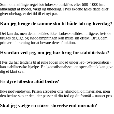
Som tommelfingerregel bør løbesko udskiftes efter 600–1000 km,
afhængigt af model, vægt og underlag. Hvis skoene føles flade eller
giver ubehag, er det tid til et nyt par.
Kan jeg bruge de samme sko til både løb og hverdag?
Det kan du, men det anbefales ikke. Løbesko slides hurtigere, hvis de
bruges dagligt, og støddæmpningen kan miste sin effekt. Brug dem
primært til træning for at bevare deres funktion.
Hvordan ved jeg, om jeg har brug for stabilitetssko?
Hvis du har tendens til at rulle foden indad under løb (overpronation),
kan stabilitetssko hjælpe. En løbestilsanalyse i en specialbutik kan give
dig et klart svar.
Er dyre løbesko altid bedre?
Ikke nødvendigvis. Prisen afspejler ofte teknologi og materialer, men
den bedste sko er den, der passer til din fod og dit formål – uanset pris.
Skal jeg vælge en større størrelse end normalt?