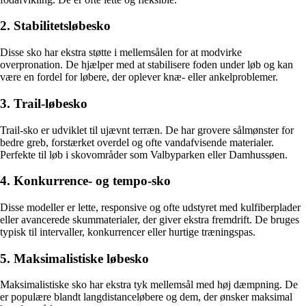
2. Stabilitetsløbesko
Disse sko har ekstra støtte i mellemsålen for at modvirke
overpronation. De hjælper med at stabilisere foden under løb og kan
være en fordel for løbere, der oplever knæ- eller ankelproblemer.
3. Trail-løbesko
Trail-sko er udviklet til ujævnt terræn. De har grovere sålmønster for
bedre greb, forstærket overdel og ofte vandafvisende materialer.
Perfekte til løb i skovområder som Valbyparken eller Damhussøen.
4. Konkurrence- og tempo-sko
Disse modeller er lette, responsive og ofte udstyret med kulfiberplader
eller avancerede skummaterialer, der giver ekstra fremdrift. De bruges
typisk til intervaller, konkurrencer eller hurtige træningspas.
5. Maksimalistiske løbesko
Maksimalistiske sko har ekstra tyk mellemsål med høj dæmpning. De
er populære blandt langdistanceløbere og dem, der ønsker maksimal