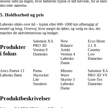
skoene sidst på dagen, hvor fødderne typisk er lidt hævede, for at sikre
den rette størrelse.
5. Holdbarhed og pris
Løbesko slides over tid – typisk efter 600–1000 km afhængigt af
model og brug. Overvej, hvor meget du løber, og vælg en sko, der
matcher dit aktivitetsniveau og budget.
Salomon XA
New
Ecco Biom
PRO 3D
Balance
2.1 X
Produkter
Version 9
Arishi
Country
i fokus
Damesko
Version 4
Low
Løbesko
Damesko
Dame
Asics Patriot 13
Puma
Mizuno
Salomon XA
Løbesko Børn
Skyrocket
Wave
PRO 3D V9
Lite
Skyrise 3
Gore-Tex
Sneakers
Løbesko
Damesko
Dame
Produktbeskrivelser